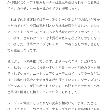
が印象的なケーブル編みセーターは主役を任せられそうな着映え
です。カウチンセーター風のタイプも登場します。
これまでのお披露目ではテーマ別やシーン別などでの展示が多か
ったのですが、今回は素材別という構成が目立ちました。カシミ
アニットやフリースなどはいっそう洗練されたアイテムがそろっ
ています。とりわけニットは上質感や色味を感じ取りやすくなっ
ていました。薄手のタイプはレイヤードの着こなしの差し色とし
ても重宝しそうです。
色はグリーン系を推しています。あざやかなグリーンだけでな
く、秋冬ルックになじませやすいくすみトーンや渋めカラーも用
意されています。ニットウェアやコーデュロイ、マフラーなどに
は、お出かけ気分とナチュラル感が漂っています。ジーンズはバ
ギーシルエットが打ち出されています。名門メーカーのカイハラ
と共同で開発した極上デニムで仕立てられました。
シーズンの常識にとらわれない提案が相次いでいます。たとえ
ば、ミニスカートやクロップド丈トップスなども秋冬向けにお目