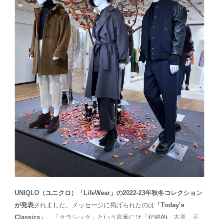
UNIQLO（ユニクロ）「LifeWear」の2022-23年秋冬コレクション
が発表
されました。メッセージに掲げられたのは
「Today’s
Classics」
。「クラシック」という言葉には「伝統的、古風、正