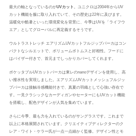
最大の軸となっているのが
UVカット
。ユニクロは2004年からUV
カット機能を服に取り入れていて、その歴史は22年に及びます。
温暖化や酷暑といった環境変化を背景に、今季はUVを「ライフウ
エア」としてグローバルに再定義するそうです。
ウルトラストレッチ エアリズムUVカットフルジップパーカはコン
パクトなシルエットで、ボリュームボトムスと好相性。フードに
はバイザー付きで、首元までしっかりカバーしてくれます。
ポケッタブルUVカットパーカは東レのnanoデザインを使用し、高
い撥水性を実現しました。エアリズムUVカットメッシュフルジッ
プパーカは接触冷感機能付きで、真夏の羽織として心強い存在で
す。一見クラシックなカーディガンやセーターにもUVカット機能
を搭載し、配色デザインが人気を集めています。
さらに今季、最も力を入れているのがサングラスです。これまで
以上に本格展開されています。クリエイティブディレクターのク
レア・ワイト・ケラー氏が一点一点細かく監修。デザイン性とモ