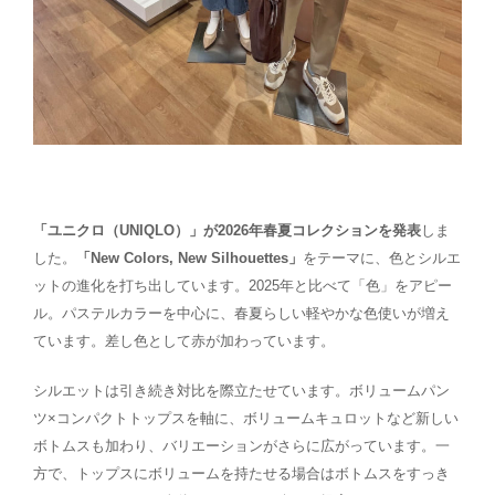
「ユニクロ（UNIQLO）」が2026年春夏コレクションを発表
しま
した。
「New Colors, New Silhouettes」
をテーマに、色とシルエ
ットの進化を打ち出しています。2025年と比べて「色」をアピー
ル。パステルカラーを中心に、春夏らしい軽やかな色使いが増え
ています。差し色として赤が加わっています。
シルエットは引き続き対比を際立たせています。ボリュームパン
ツ×コンパクトトップスを軸に、ボリュームキュロットなど新しい
ボトムスも加わり、バリエーションがさらに広がっています。一
方で、トップスにボリュームを持たせる場合はボトムスをすっき