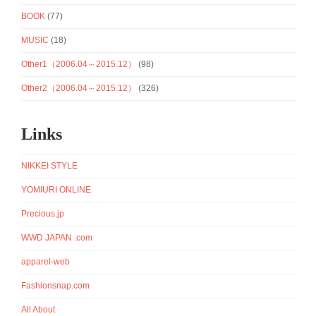
BOOK
(77)
MUSIC
(18)
Other1（2006.04～2015.12）
(98)
Other2（2006.04～2015.12）
(326)
Links
NIKKEI STYLE
YOMIURI ONLINE
Precious.jp
WWD JAPAN .com
apparel-web
Fashionsnap.com
All About