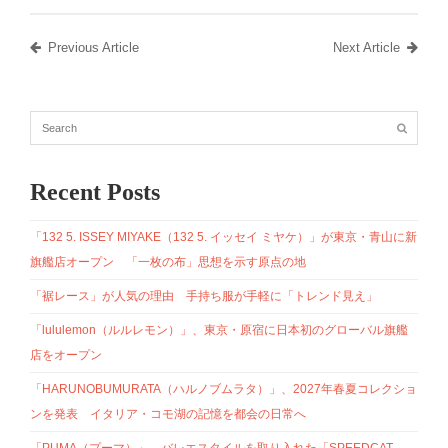
Previous Article
Next Article
Recent Posts
「132 5. ISSEY MIYAKE（132 5. イッセイ ミヤケ）」が東京・青山に新
旗艦店オープン 「一枚の布」思想を示す原点の地
「裾レース」が人気の理由 手持ち服が手軽に「トレンド見え」
「lululemon（ルルレモン）」、東京・原宿に日本初のグローバル旗艦
店をオープン
「HARUNOBUMURATA（ハルノブムラタ）」、2027年春夏コレクショ
ンを発表 イタリア・コモ湖の記憶を都会の日常へ