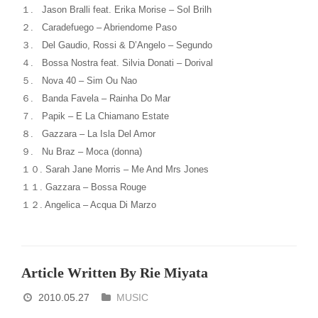
１. Jason Bralli feat. Erika Morise – Sol Brilh
２. Caradefuego – Abriendome Paso
３. Del Gaudio, Rossi & D’Angelo – Segundo
４. Bossa Nostra feat. Silvia Donati – Dorival
５. Nova 40 – Sim Ou Nao
６. Banda Favela – Rainha Do Mar
７. Papik – E La Chiamano Estate
８. Gazzara – La Isla Del Amor
９. Nu Braz – Moca (donna)
１０. Sarah Jane Morris – Me And Mrs Jones
１１. Gazzara – Bossa Rouge
１２. Angelica – Acqua Di Marzo
Article Written By Rie Miyata
2010.05.27
MUSIC