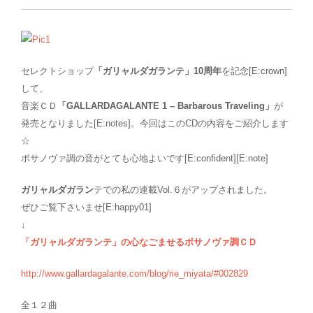
セレクトショップ
「ガリャルダガランテ」10周年
を記念[E:crown]
して、
音楽ＣＤ
「GALLARDAGALANTE 1 – Barbarous Traveling」
が
発売となりました[E:notes]。今回はこのCDの内容をご紹介します
☆
ボサノヴァ調の音がとても心地よいです[E:confident][E:note]
ガリャルダガラン
テでの私の連載Vol.６がアップされました。
ぜひご覧下さいませ[E:happy01]
↓
「ガリャルダガランテ」の心なごませるボサノヴァ調ＣＤ
http://www.gallardagalante.com/blog/rie_miyata/#002829
全１２曲