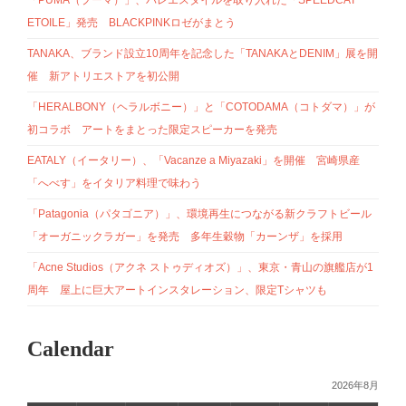
「PUMA（プーマ）」、バレエスタイルを取り入れた「SPEEDCAT
ETOILE」発売 BLACKPINKロゼがまとう
TANAKA、ブランド設立10周年を記念した「TANAKAとDENIM」展を開
催 新アトリエストアを初公開
「HERALBONY（ヘラルボニー）」と「COTODAMA（コトダマ）」が
初コラボ アートをまとった限定スピーカーを発売
EATALY（イータリー）、「Vacanze a Miyazaki」を開催 宮崎県産
「へべす」をイタリア料理で味わう
「Patagonia（パタゴニア）」、環境再生につながる新クラフトビール
「オーガニックラガー」を発売 多年生穀物「カーンザ」を採用
「Acne Studios（アクネ ストゥディオズ）」、東京・青山の旗艦店が1
周年 屋上に巨大アートインスタレーション、限定Tシャツも
Calendar
2026年8月