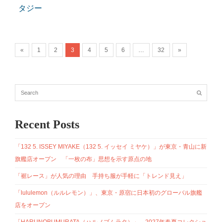
タジー
«
1
2
3
4
5
6
…
32
»
Recent Posts
「132 5. ISSEY MIYAKE（132 5. イッセイ ミヤケ）」が東京・青山に新
旗艦店オープン 「一枚の布」思想を示す原点の地
「裾レース」が人気の理由 手持ち服が手軽に「トレンド見え」
「lululemon（ルルレモン）」、東京・原宿に日本初のグローバル旗艦
店をオープン