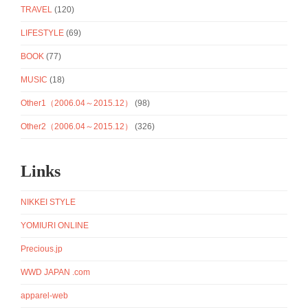
TRAVEL
(120)
LIFESTYLE
(69)
BOOK
(77)
MUSIC
(18)
Other1（2006.04～2015.12）
(98)
Other2（2006.04～2015.12）
(326)
Links
NIKKEI STYLE
YOMIURI ONLINE
Precious.jp
WWD JAPAN .com
apparel-web