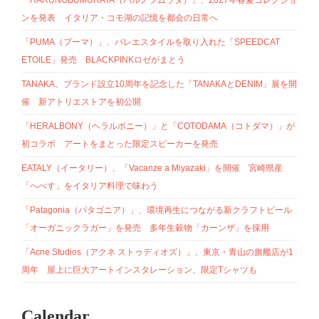
「HARUNOBUMURATA（ハルノブムラタ）」、2027年春夏コレクショ
ンを発表 イタリア・コモ湖の記憶を都会の日常へ
「PUMA（プーマ）」、バレエスタイルを取り入れた「SPEEDCAT
ETOILE」発売 BLACKPINKロゼがまとう
TANAKA、ブランド設立10周年を記念した「TANAKAとDENIM」展を開
催 新アトリエストアを初公開
「HERALBONY（ヘラルボニー）」と「COTODAMA（コトダマ）」が
初コラボ アートをまとった限定スピーカーを発売
EATALY（イータリー）、「Vacanze a Miyazaki」を開催 宮崎県産
「へべす」をイタリア料理で味わう
「Patagonia（パタゴニア）」、環境再生につながる新クラフトビール
「オーガニックラガー」を発売 多年生穀物「カーンザ」を採用
「Acne Studios（アクネ ストゥディオズ）」、東京・青山の旗艦店が1
周年 屋上に巨大アートインスタレーション、限定Tシャツも
Calendar