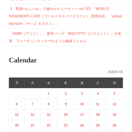
【「野菜×おしゃれ」で健やかビューティー vol.74】「WORLD
NEIGHBORS CAFE（ワールドネイバーズカフェ） 清澄白河」「yahae
kiyosumi（ヤハエ キヨスミ）」
「AMIRI（アミリ）」、新作バッグ「BISCOTTO（ビスコット）」を発
表 フォーチュンクッキーのような曲線フォルム
Calendar
2020年7月
月
火
水
木
金
土
日
1
2
3
4
5
6
7
8
9
10
11
12
13
14
15
16
17
18
19
20
21
22
23
24
25
26