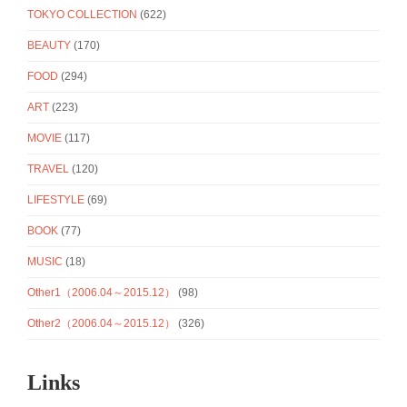
TOKYO COLLECTION
(622)
BEAUTY
(170)
FOOD
(294)
ART
(223)
MOVIE
(117)
TRAVEL
(120)
LIFESTYLE
(69)
BOOK
(77)
MUSIC
(18)
Other1（2006.04～2015.12）
(98)
Other2（2006.04～2015.12）
(326)
Links