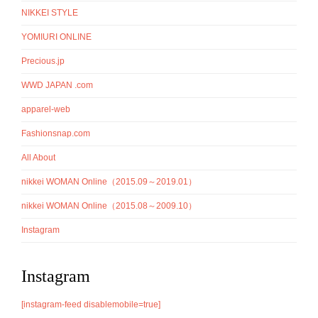
NIKKEI STYLE
YOMIURI ONLINE
Precious.jp
WWD JAPAN .com
apparel-web
Fashionsnap.com
All About
nikkei WOMAN Online（2015.09～2019.01）
nikkei WOMAN Online（2015.08～2009.10）
Instagram
Instagram
[instagram-feed disablemobile=true]