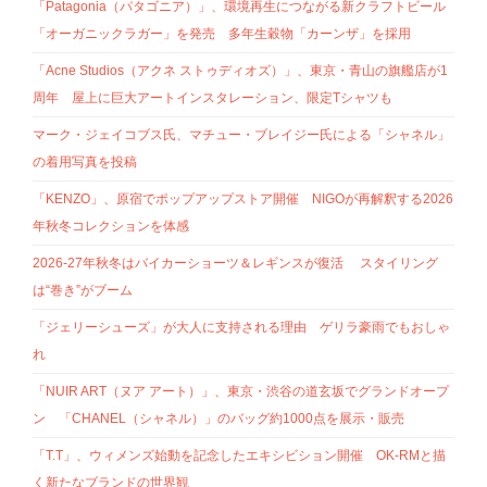
「Patagonia（パタゴニア）」、環境再生につながる新クラフトビール
「オーガニックラガー」を発売 多年生穀物「カーンザ」を採用
「Acne Studios（アクネ ストゥディオズ）」、東京・青山の旗艦店が1
周年 屋上に巨大アートインスタレーション、限定Tシャツも
マーク・ジェイコブス氏、マチュー・ブレイジー氏による「シャネル」
の着用写真を投稿
「KENZO」、原宿でポップアップストア開催 NIGOが再解釈する2026
年秋冬コレクションを体感
2026-27年秋冬はバイカーショーツ＆レギンスが復活 スタイリング
は“巻き”がブーム
「ジェリーシューズ」が大人に支持される理由 ゲリラ豪雨でもおしゃ
れ
「NUIR ART（ヌア アート）」、東京・渋谷の道玄坂でグランドオープ
ン 「CHANEL（シャネル）」のバッグ約1000点を展示・販売
「T.T」、ウィメンズ始動を記念したエキシビション開催 OK-RMと描
く新たなブランドの世界観