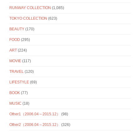
RUNWAY COLLECTION
(1,085)
TOKYO COLLECTION
(623)
BEAUTY
(170)
FOOD
(295)
ART
(224)
MOVIE
(117)
TRAVEL
(120)
LIFESTYLE
(69)
BOOK
(77)
MUSIC
(18)
Other1（2006.04～2015.12）
(98)
Other2（2006.04～2015.12）
(326)