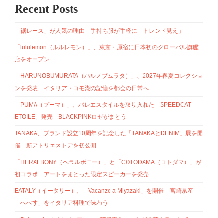
Recent Posts
「裾レース」が人気の理由 手持ち服が手軽に「トレンド見え」
「lululemon（ルルレモン）」、東京・原宿に日本初のグローバル旗艦
店をオープン
「HARUNOBUMURATA（ハルノブムラタ）」、2027年春夏コレクショ
ンを発表 イタリア・コモ湖の記憶を都会の日常へ
「PUMA（プーマ）」、バレエスタイルを取り入れた「SPEEDCAT
ETOILE」発売 BLACKPINKロゼがまとう
TANAKA、ブランド設立10周年を記念した「TANAKAとDENIM」展を開
催 新アトリエストアを初公開
「HERALBONY（ヘラルボニー）」と「COTODAMA（コトダマ）」が
初コラボ アートをまとった限定スピーカーを発売
EATALY（イータリー）、「Vacanze a Miyazaki」を開催 宮崎県産
「へべす」をイタリア料理で味わう