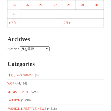
24
25
26
27
28
29
30
31
« 7月
9月 »
Archives
Archives
Categories
【おしゃベジnote】
(6)
WORK
(4,494)
MEDIA・EVENT
(924)
FASHION
(1,238)
FASHION LIFESTYLE NEWS
(4,316)