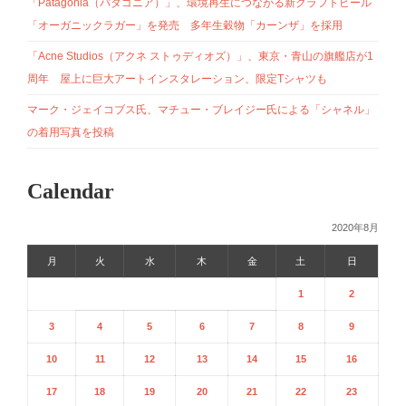
「Patagonia（パタゴニア）」、環境再生につながる新クラフトビール
「オーガニックラガー」を発売 多年生穀物「カーンザ」を採用
「Acne Studios（アクネ ストゥディオズ）」、東京・青山の旗艦店が1
周年 屋上に巨大アートインスタレーション、限定Tシャツも
マーク・ジェイコブス氏、マチュー・ブレイジー氏による「シャネル」
の着用写真を投稿
Calendar
2020年8月
月
火
水
木
金
土
日
1
2
3
4
5
6
7
8
9
10
11
12
13
14
15
16
17
18
19
20
21
22
23