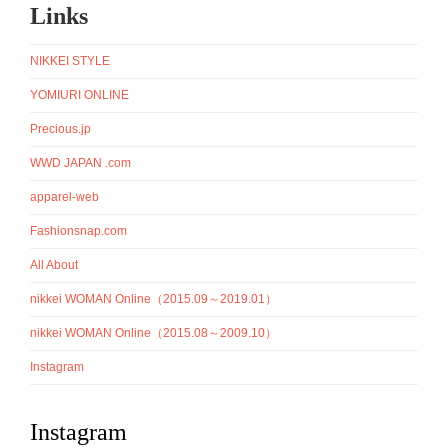
Links
NIKKEI STYLE
YOMIURI ONLINE
Precious.jp
WWD JAPAN .com
apparel-web
Fashionsnap.com
All About
nikkei WOMAN Online（2015.09～2019.01）
nikkei WOMAN Online（2015.08～2009.10）
Instagram
Instagram