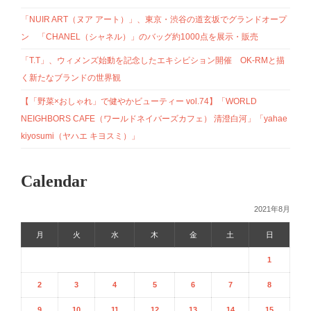
「NUIR ART（ヌア アート）」、東京・渋谷の道玄坂でグランドオープ
ン 「CHANEL（シャネル）」のバッグ約1000点を展示・販売
「T.T」、ウィメンズ始動を記念したエキシビション開催 OK-RMと描
く新たなブランドの世界観
【「野菜×おしゃれ」で健やかビューティー vol.74】「WORLD
NEIGHBORS CAFE（ワールドネイバーズカフェ） 清澄白河」「yahae
kiyosumi（ヤハエ キヨスミ）」
Calendar
2021年8月
月
火
水
木
金
土
日
1
2
3
4
5
6
7
8
9
10
11
12
13
14
15