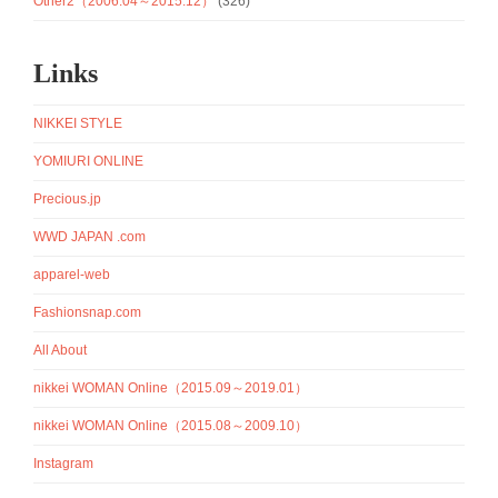
Other2（2006.04～2015.12）
(326)
Links
NIKKEI STYLE
YOMIURI ONLINE
Precious.jp
WWD JAPAN .com
apparel-web
Fashionsnap.com
All About
nikkei WOMAN Online（2015.09～2019.01）
nikkei WOMAN Online（2015.08～2009.10）
Instagram