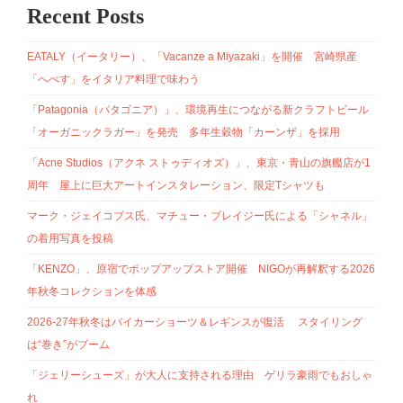
Recent Posts
EATALY（イータリー）、「Vacanze a Miyazaki」を開催 宮崎県産
「へべす」をイタリア料理で味わう
「Patagonia（パタゴニア）」、環境再生につながる新クラフトビール
「オーガニックラガー」を発売 多年生穀物「カーンザ」を採用
「Acne Studios（アクネ ストゥディオズ）」、東京・青山の旗艦店が1
周年 屋上に巨大アートインスタレーション、限定Tシャツも
マーク・ジェイコブス氏、マチュー・ブレイジー氏による「シャネル」
の着用写真を投稿
「KENZO」、原宿でポップアップストア開催 NIGOが再解釈する2026
年秋冬コレクションを体感
2026-27年秋冬はバイカーショーツ＆レギンスが復活 スタイリング
は“巻き”がブーム
「ジェリーシューズ」が大人に支持される理由 ゲリラ豪雨でもおしゃ
れ