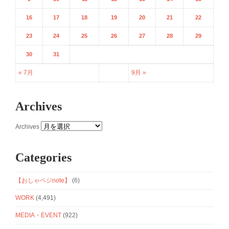
16
17
18
19
20
21
22
23
24
25
26
27
28
29
30
31
« 7月
9月 »
Archives
Archives
Categories
【おしゃベジnote】
(6)
WORK
(4,491)
MEDIA・EVENT
(922)