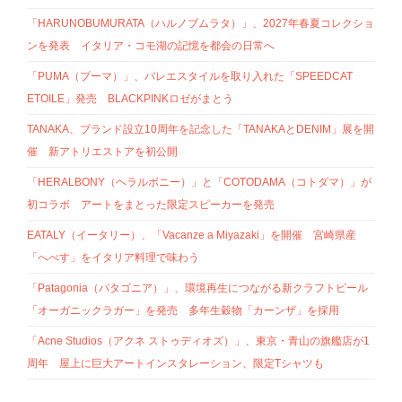
「HARUNOBUMURATA（ハルノブムラタ）」、2027年春夏コレクショ
ンを発表 イタリア・コモ湖の記憶を都会の日常へ
「PUMA（プーマ）」、バレエスタイルを取り入れた「SPEEDCAT
ETOILE」発売 BLACKPINKロゼがまとう
TANAKA、ブランド設立10周年を記念した「TANAKAとDENIM」展を開
催 新アトリエストアを初公開
「HERALBONY（ヘラルボニー）」と「COTODAMA（コトダマ）」が
初コラボ アートをまとった限定スピーカーを発売
EATALY（イータリー）、「Vacanze a Miyazaki」を開催 宮崎県産
「へべす」をイタリア料理で味わう
「Patagonia（パタゴニア）」、環境再生につながる新クラフトビール
「オーガニックラガー」を発売 多年生穀物「カーンザ」を採用
「Acne Studios（アクネ ストゥディオズ）」、東京・青山の旗艦店が1
周年 屋上に巨大アートインスタレーション、限定Tシャツも