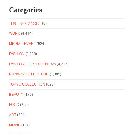
Categories
【おしゃベジnote】
(6)
WORK
(4,494)
MEDIA・EVENT
(924)
FASHION
(1,238)
FASHION LIFESTYLE NEWS
(4,317)
RUNWAY COLLECTION
(1,085)
TOKYO COLLECTION
(623)
BEAUTY
(170)
FOOD
(295)
ART
(224)
MOVIE
(117)