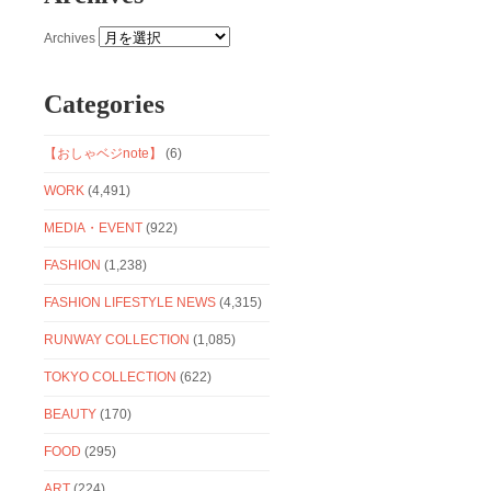
Archives
Categories
【おしゃベジnote】
(6)
WORK
(4,491)
MEDIA・EVENT
(922)
FASHION
(1,238)
FASHION LIFESTYLE NEWS
(4,315)
RUNWAY COLLECTION
(1,085)
TOKYO COLLECTION
(622)
BEAUTY
(170)
FOOD
(295)
ART
(224)