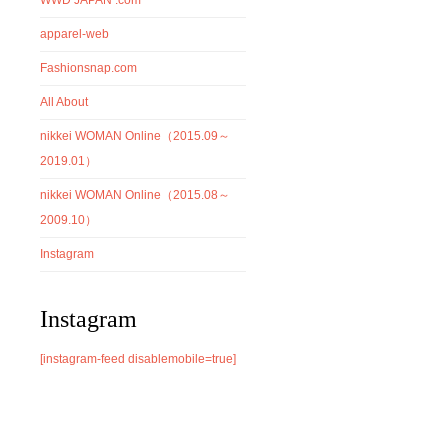
apparel-web
Fashionsnap.com
All About
nikkei WOMAN Online（2015.09～
2019.01）
nikkei WOMAN Online（2015.08～
2009.10）
Instagram
Instagram
[instagram-feed disablemobile=true]