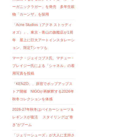
ーガニックラガー」を発売 多年生穀
物「カーンザ」を採用
「Acne Studios（アクネ ストゥディ
オズ）」、東京・青山の旗艦店が1周
年 屋上に巨大アートインスタレーシ
ョン、限定Tシャツも
マーク・ジェイコブス氏、マチュー・
ブレイジー氏による「シャネル」の着
用写真を投稿
「KENZO」、原宿でポップアップス
トア開催 NIGOが再解釈する2026年
秋冬コレクションを体感
2026-27年秋冬はバイカーショーツ＆
レギンスが復活 スタイリングは“巻
き”がブーム
「ジェリーシューズ」が大人に支持さ