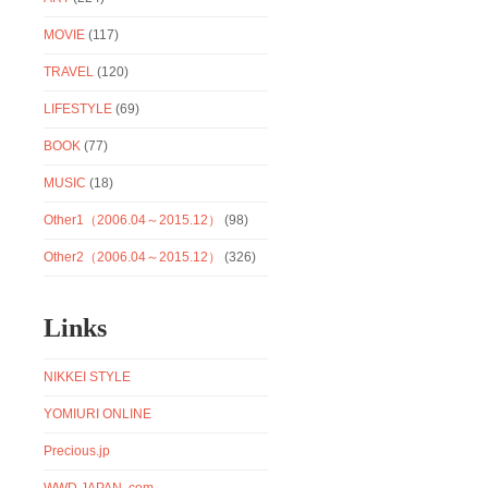
MOVIE
(117)
TRAVEL
(120)
LIFESTYLE
(69)
BOOK
(77)
MUSIC
(18)
Other1（2006.04～2015.12）
(98)
Other2（2006.04～2015.12）
(326)
Links
NIKKEI STYLE
YOMIURI ONLINE
Precious.jp
WWD JAPAN .com