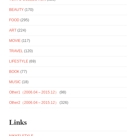
BEAUTY
(170)
FOOD
(295)
ART
(224)
MOVIE
(117)
TRAVEL
(120)
LIFESTYLE
(69)
BOOK
(77)
MUSIC
(18)
Other1（2006.04～2015.12）
(98)
Other2（2006.04～2015.12）
(326)
Links
NIKKEI STYLE