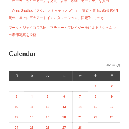
「オーガニックラガー」を発売 多年生穀物「カーンザ」を採用
「Acne Studios（アクネ ストゥディオズ）」、東京・青山の旗艦店が1
周年 屋上に巨大アートインスタレーション、限定Tシャツも
マーク・ジェイコブス氏、マチュー・ブレイジー氏による「シャネル」
の着用写真を投稿
Calendar
2025年2月
月
火
水
木
金
土
日
1
2
3
4
5
6
7
8
9
10
11
12
13
14
15
16
17
18
19
20
21
22
23
24
25
26
27
28