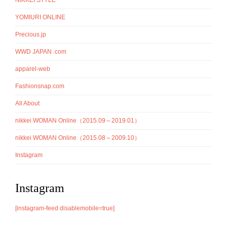
YOMIURI ONLINE
Precious.jp
WWD JAPAN .com
apparel-web
Fashionsnap.com
All About
nikkei WOMAN Online（2015.09～2019.01）
nikkei WOMAN Online（2015.08～2009.10）
Instagram
Instagram
[instagram-feed disablemobile=true]