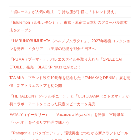
「裾レース」が人気の理由 手持ち服が手軽に「トレンド見え」
「lululemon（ルルレモン）」、東京・原宿に日本初のグローバル旗艦
店をオープン
「HARUNOBUMURATA（ハルノブムラタ）」、2027年春夏コレクショ
ンを発表 イタリア・コモ湖の記憶を都会の日常へ
「PUMA（プーマ）」、バレエスタイルを取り入れた「SPEEDCAT
ETOILE」発売 BLACKPINKロゼがまとう
TANAKA、ブランド設立10周年を記念した「TANAKAとDENIM」展を開
催 新アトリエストアを初公開
「HERALBONY（ヘラルボニー）」と「COTODAMA（コトダマ）」が
初コラボ アートをまとった限定スピーカーを発売
EATALY（イータリー）、「Vacanze a Miyazaki」を開催 宮崎県産
「へべす」をイタリア料理で味わう
「Patagonia（パタゴニア）」、環境再生につながる新クラフトビール