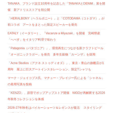
TANAKA、ブランド設立10周年を記念した「TANAKAとDENIM」展を開
催 新アトリエストアを初公開
「HERALBONY（ヘラルボニー）」と「COTODAMA（コトダマ）」が
初コラボ アートをまとった限定スピーカーを発売
EATALY（イータリー）、「Vacanze a Miyazaki」を開催 宮崎県産
「へべす」をイタリア料理で味わう
「Patagonia（パタゴニア）」、環境再生につながる新クラフトビール
「オーガニックラガー」を発売 多年生穀物「カーンザ」を採用
「Acne Studios（アクネ ストゥディオズ）」、東京・青山の旗艦店が1
周年 屋上に巨大アートインスタレーション、限定Tシャツも
マーク・ジェイコブス氏、マチュー・ブレイジー氏による「シャネル」
の着用写真を投稿
「KENZO」、原宿でポップアップストア開催 NIGOが再解釈する2026
年秋冬コレクションを体感
2026-27年秋冬はバイカーショーツ＆レギンスが復活 スタイリング