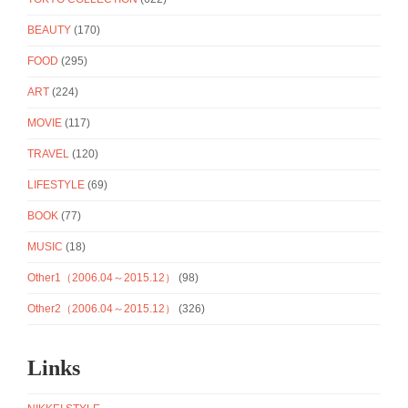
BEAUTY
(170)
FOOD
(295)
ART
(224)
MOVIE
(117)
TRAVEL
(120)
LIFESTYLE
(69)
BOOK
(77)
MUSIC
(18)
Other1（2006.04～2015.12）
(98)
Other2（2006.04～2015.12）
(326)
Links