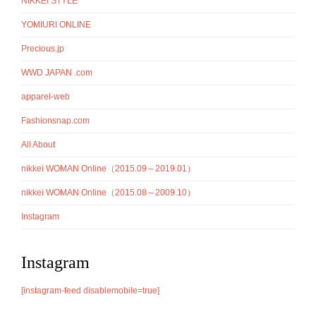
NIKKEI STYLE
YOMIURI ONLINE
Precious.jp
WWD JAPAN .com
apparel-web
Fashionsnap.com
All About
nikkei WOMAN Online（2015.09～2019.01）
nikkei WOMAN Online（2015.08～2009.10）
Instagram
Instagram
[instagram-feed disablemobile=true]