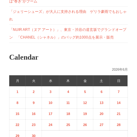
は“巻き”がブーム
「ジェリーシューズ」が大人に支持される理由 ゲリラ豪雨でもおしゃ
れ
「NUIR ART（ヌア アート）」、東京・渋谷の道玄坂でグランドオープ
ン 「CHANEL（シャネル）」のバッグ約1000点を展示・販売
Calendar
2026年6月
月
火
水
木
金
土
日
1
2
3
4
5
6
7
8
9
10
11
12
13
14
15
16
17
18
19
20
21
22
23
24
25
26
27
28
29
30