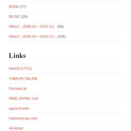
BOOK
(77)
MUSIC
(18)
Other1（2006.04～2015.12）
(98)
Other2（2006.04～2015.12）
(326)
Links
NIKKEI STYLE
YOMIURI ONLINE
Precious.jp
WWD JAPAN .com
apparel-web
Fashionsnap.com
All About