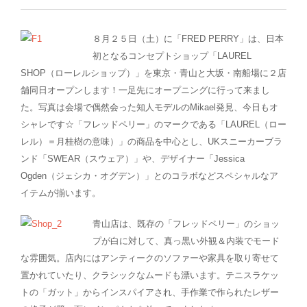
８月２５日（土）に「FRED PERRY」は、日本
初となるコンセプトショップ「LAUREL
SHOP（ローレルショップ）」を東京・青山と大坂・南船場に２店
舗同日オープンします！一足先にオープニングに行って来まし
た。写真は会場で偶然会った知人モデルのMikael発見、今日もオ
シャレです☆「フレッドペリー」のマークである「LAUREL（ロー
レル）＝月桂樹の意味）」の商品を中心とし、UKスニーカーブラ
ンド「SWEAR（スウェア）」や、デザイナー「Jessica
Ogden（ジェシカ・オグデン）」とのコラボなどスペシャルなア
イテムが揃います。
青山店は、既存の「フレッドペリー」のショッ
プが白に対して、真っ黒い外観＆内装でモード
な雰囲気。店内にはアンティークのソファーや家具を取り寄せて
置かれていたり、クラシックなムードも漂います。テニスラケッ
トの「ガット」からインスパイアされ、手作業で作られたレザー