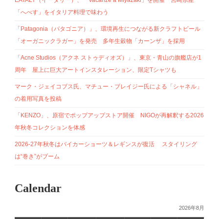
EATALY（イータリー）、「Vacanze a Miyazaki」を開催 宮崎県産
「へべす」をイタリア料理で味わう
「Patagonia（パタゴニア）」、環境再生につながる新クラフトビール
「オーガニックラガー」を発売 多年生穀物「カーンザ」を採用
「Acne Studios（アクネ ストゥディオズ）」、東京・青山の旗艦店が1
周年 屋上に巨大アートインスタレーション、限定Tシャツも
マーク・ジェイコブス氏、マチュー・ブレイジー氏による「シャネル」
の着用写真を投稿
「KENZO」、原宿でポップアップストア開催 NIGOが再解釈する2026
年秋冬コレクションを体感
2026-27年秋冬はバイカーショーツ＆レギンスが復活 スタイリング
は“巻き”がブーム
Calendar
2026年8月