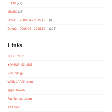
BOOK
(77)
MUSIC
(18)
Other1（2006.04～2015.12）
(98)
Other2（2006.04～2015.12）
(326)
Links
NIKKEI STYLE
YOMIURI ONLINE
Precious.jp
WWD JAPAN .com
apparel-web
Fashionsnap.com
All About