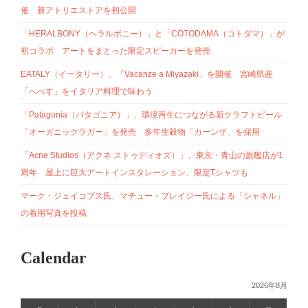
催 新アトリエストアを初公開
「HERALBONY（ヘラルボニー）」と「COTODAMA（コトダマ）」が
初コラボ アートをまとった限定スピーカーを発売
EATALY（イータリー）、「Vacanze a Miyazaki」を開催 宮崎県産
「へべす」をイタリア料理で味わう
「Patagonia（パタゴニア）」、環境再生につながる新クラフトビール
「オーガニックラガー」を発売 多年生穀物「カーンザ」を採用
「Acne Studios（アクネ ストゥディオズ）」、東京・青山の旗艦店が1
周年 屋上に巨大アートインスタレーション、限定Tシャツも
マーク・ジェイコブス氏、マチュー・ブレイジー氏による「シャネル」
の着用写真を投稿
Calendar
2026年8月