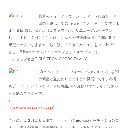
夏号のディータ・ヴォン・ティースに続き、今
回の表紙は、あのFergie（ファーギー）です！１
１月８日には、渋谷店（１０９内）が、リニューアルオープン
し、１１月１７日（土）には、なんと・伊勢丹新宿店２階に期間
限定オープンします☆こちらは、「良家の女の子」をコンセプト
とし、PJ唯一のセレクトショップとしてオープンです。
（ショップ名はGIRLS FROM GOODS FAMILY）
NYのパトリシア・フィールドのショップにもPJ
の商品が並んだりとますます発展中です。冬号
もプチプライスでスウィートな商品がいっぱい♪オンラインでさっ
そく購入できま～す。
↓
http://www.peachjohn.co.jp/
さらに、１２月２５日まで、「mixi」にmixi公認ピーチ・ジョンコ
ミュニティが開設。新情報がいち早く手に入るそうですよ～☆