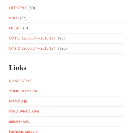
LIFESTYLE
(69)
BOOK
(77)
MUSIC
(18)
Other1（2006.04～2015.12）
(98)
Other2（2006.04～2015.12）
(326)
Links
NIKKEI STYLE
YOMIURI ONLINE
Precious.jp
WWD JAPAN .com
apparel-web
Fashionsnap.com