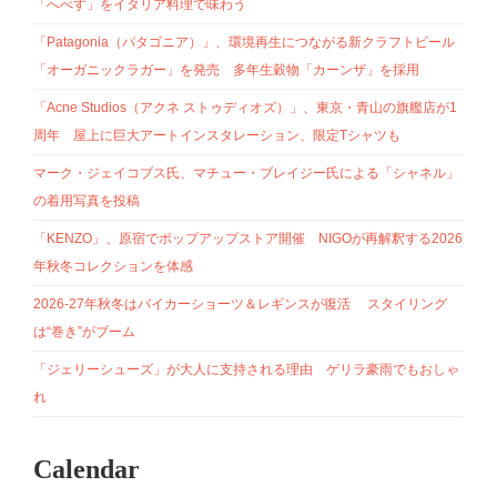
「へべす」をイタリア料理で味わう
「Patagonia（パタゴニア）」、環境再生につながる新クラフトビール
「オーガニックラガー」を発売 多年生穀物「カーンザ」を採用
「Acne Studios（アクネ ストゥディオズ）」、東京・青山の旗艦店が1
周年 屋上に巨大アートインスタレーション、限定Tシャツも
マーク・ジェイコブス氏、マチュー・ブレイジー氏による「シャネル」
の着用写真を投稿
「KENZO」、原宿でポップアップストア開催 NIGOが再解釈する2026
年秋冬コレクションを体感
2026-27年秋冬はバイカーショーツ＆レギンスが復活 スタイリング
は“巻き”がブーム
「ジェリーシューズ」が大人に支持される理由 ゲリラ豪雨でもおしゃ
れ
Calendar