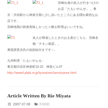
宮崎出身の友人が行きつけの
お店「たもいやんせ」 。東
京・渋谷駅から神泉方面に少し歩いたところにある隠れ家的なお
店です。
宮崎地鶏の刺身美味しかった☆郷土料理はいいですね。
友人が帰省したときのお土産がこちら、宮崎名
物「チキン南蛮」。
東国原英夫氏の似顔絵付きです～。
九州料理「たもいやんせ」
東京都渋谷区神泉町10-10 神泉ビル1F
http://www4.plala.or.jp/iiyona/res/tamoiyanse.html
Article Written By Rie Miyata
2007.07.08
FOOD