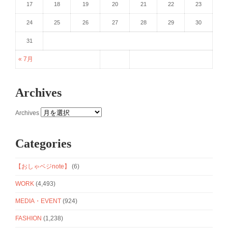
17
18
19
20
21
22
23
24
25
26
27
28
29
30
31
« 7月
Archives
Archives
Categories
【おしゃベジnote】
(6)
WORK
(4,493)
MEDIA・EVENT
(924)
FASHION
(1,238)