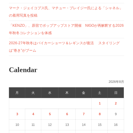
マーク・ジェイコブス氏、マチュー・ブレイジー氏による「シャネル」
の着用写真を投稿
「KENZO」、原宿でポップアップストア開催 NIGOが再解釈する2026
年秋冬コレクションを体感
2026-27年秋冬はバイカーショーツ＆レギンスが復活 スタイリング
は“巻き”がブーム
Calendar
2026年8月
月
火
水
木
金
土
日
1
2
3
4
5
6
7
8
9
10
11
12
13
14
15
16