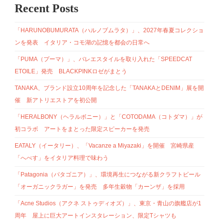
Recent Posts
「HARUNOBUMURATA（ハルノブムラタ）」、2027年春夏コレクショ
ンを発表 イタリア・コモ湖の記憶を都会の日常へ
「PUMA（プーマ）」、バレエスタイルを取り入れた「SPEEDCAT
ETOILE」発売 BLACKPINKロゼがまとう
TANAKA、ブランド設立10周年を記念した「TANAKAとDENIM」展を開
催 新アトリエストアを初公開
「HERALBONY（ヘラルボニー）」と「COTODAMA（コトダマ）」が
初コラボ アートをまとった限定スピーカーを発売
EATALY（イータリー）、「Vacanze a Miyazaki」を開催 宮崎県産
「へべす」をイタリア料理で味わう
「Patagonia（パタゴニア）」、環境再生につながる新クラフトビール
「オーガニックラガー」を発売 多年生穀物「カーンザ」を採用
「Acne Studios（アクネ ストゥディオズ）」、東京・青山の旗艦店が1
周年 屋上に巨大アートインスタレーション、限定Tシャツも