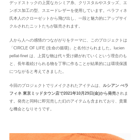
デッドストックの上質なカシミア糸、クリスタルやスタッズ、エ
ンボス加工の型、スエードレザーを使用しています。ペラフィネ
氏本人のクローゼットから飛び出し、一段と魅力的にアップサイ
クルされたニットたちが販売されます。
人から人への感情のつなががりをテーマに、このプロジェクトは
「CIRCLE OF LIFE (生命の循環)」と名付けられました。lucien
pellat-finet は、上質な物は代々受け継がれていくという理念のも
と、長年着続けられる物を丁寧に作ることが結果的には環境保護
につながると考えてきました。
今回のプロジェクトでリメイクされたアイテムは、
ルシアン ぺラ
フィネ 東京ミッドタウン店で2021年10月29日(金)から発売
されま
す。発売と同時に即完売した幻のアイテムも含まれており、貴重
な機会となりそうです。