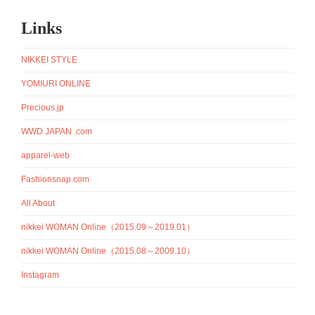
Links
NIKKEI STYLE
YOMIURI ONLINE
Precious.jp
WWD JAPAN .com
apparel-web
Fashionsnap.com
All About
nikkei WOMAN Online（2015.09～2019.01）
nikkei WOMAN Online（2015.08～2009.10）
Instagram