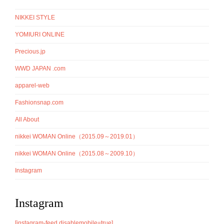
NIKKEI STYLE
YOMIURI ONLINE
Precious.jp
WWD JAPAN .com
apparel-web
Fashionsnap.com
All About
nikkei WOMAN Online（2015.09～2019.01）
nikkei WOMAN Online（2015.08～2009.10）
Instagram
Instagram
[instagram-feed disablemobile=true]