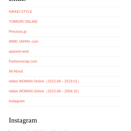
NIKKEI STYLE
YOMIURI ONLINE
Precious.jp
WWD JAPAN .com
apparel-web
Fashionsnap.com
All About
nikkei WOMAN Online（2015.09～2019.01）
nikkei WOMAN Online（2015.08～2009.10）
Instagram
Instagram