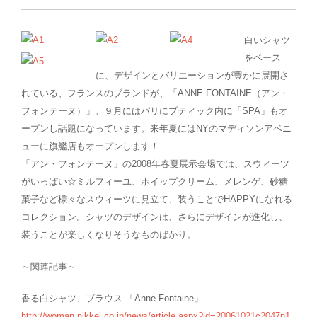
白いシャツ
をベース
に、デザインとバリエーションが豊かに展開さ
れている、フランスのブランドが、「ANNE FONTAINE（アン・
フォンテーヌ）」。９月にはパリにブティック内に「SPA」もオ
ープンし話題になっています。来年夏にはNYのマディソンアベニ
ューに旗艦店もオープンします！
「アン・フォンテーヌ」の2008年春夏展示会場では、スウィーツ
がいっぱい☆ミルフィーユ、ホイップクリーム、メレンゲ、砂糖
菓子など様々なスウィーツに見立て、装うことでHAPPYになれる
コレクション。シャツのデザインは、さらにデザインが進化し、
装うことが楽しくなりそうなものばかり。
～関連記事～
香る白シャツ、ブラウス 「Anne Fontaine」
http://woman.nikkei.co.jp/news/article.aspx?id=20061021c2047n1