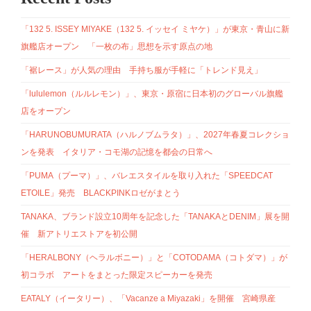
「132 5. ISSEY MIYAKE（132 5. イッセイ ミヤケ）」が東京・青山に新
旗艦店オープン 「一枚の布」思想を示す原点の地
「裾レース」が人気の理由 手持ち服が手軽に「トレンド見え」
「lululemon（ルルレモン）」、東京・原宿に日本初のグローバル旗艦
店をオープン
「HARUNOBUMURATA（ハルノブムラタ）」、2027年春夏コレクショ
ンを発表 イタリア・コモ湖の記憶を都会の日常へ
「PUMA（プーマ）」、バレエスタイルを取り入れた「SPEEDCAT
ETOILE」発売 BLACKPINKロゼがまとう
TANAKA、ブランド設立10周年を記念した「TANAKAとDENIM」展を開
催 新アトリエストアを初公開
「HERALBONY（ヘラルボニー）」と「COTODAMA（コトダマ）」が
初コラボ アートをまとった限定スピーカーを発売
EATALY（イータリー）、「Vacanze a Miyazaki」を開催 宮崎県産