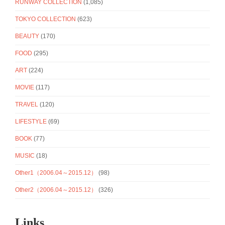
RUNWAY COLLECTION
(1,085)
TOKYO COLLECTION
(623)
BEAUTY
(170)
FOOD
(295)
ART
(224)
MOVIE
(117)
TRAVEL
(120)
LIFESTYLE
(69)
BOOK
(77)
MUSIC
(18)
Other1（2006.04～2015.12）
(98)
Other2（2006.04～2015.12）
(326)
Links