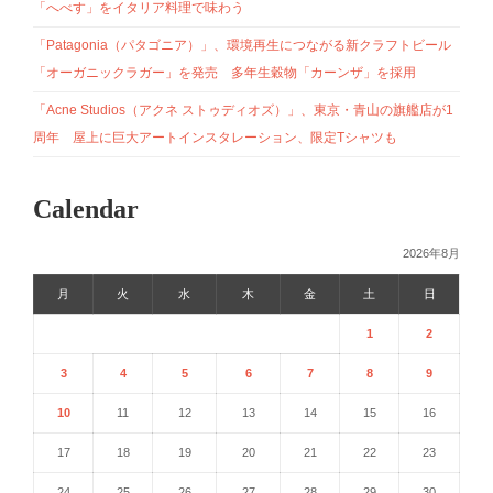
「へべす」をイタリア料理で味わう
「Patagonia（パタゴニア）」、環境再生につながる新クラフトビール
「オーガニックラガー」を発売 多年生穀物「カーンザ」を採用
「Acne Studios（アクネ ストゥディオズ）」、東京・青山の旗艦店が1
周年 屋上に巨大アートインスタレーション、限定Tシャツも
Calendar
2026年8月
月
火
水
木
金
土
日
1
2
3
4
5
6
7
8
9
10
11
12
13
14
15
16
17
18
19
20
21
22
23
24
25
26
27
28
29
30