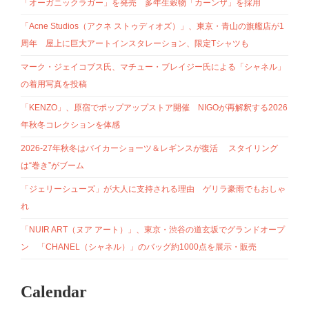
「オーガニックラガー」を発売 多年生穀物「カーンザ」を採用
「Acne Studios（アクネ ストゥディオズ）」、東京・青山の旗艦店が1
周年 屋上に巨大アートインスタレーション、限定Tシャツも
マーク・ジェイコブス氏、マチュー・ブレイジー氏による「シャネル」
の着用写真を投稿
「KENZO」、原宿でポップアップストア開催 NIGOが再解釈する2026
年秋冬コレクションを体感
2026-27年秋冬はバイカーショーツ＆レギンスが復活 スタイリング
は“巻き”がブーム
「ジェリーシューズ」が大人に支持される理由 ゲリラ豪雨でもおしゃ
れ
「NUIR ART（ヌア アート）」、東京・渋谷の道玄坂でグランドオープ
ン 「CHANEL（シャネル）」のバッグ約1000点を展示・販売
Calendar