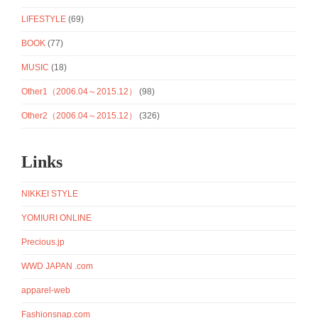
LIFESTYLE
(69)
BOOK
(77)
MUSIC
(18)
Other1（2006.04～2015.12）
(98)
Other2（2006.04～2015.12）
(326)
Links
NIKKEI STYLE
YOMIURI ONLINE
Precious.jp
WWD JAPAN .com
apparel-web
Fashionsnap.com