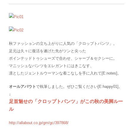
秋ファッションの立ち上がりに人気の「クロップトパンツ」。
足元は久々に復活を遂げた先がツンと尖った
ポインテッドトゥシューズで合わせ、シャープ＆セクシーに。
マニッシュなパンツをエレガントにはきこなす、
凛としたジェントルウーマンな着こなしを手に入れて[E:notes]。
オールアバウト
で執筆しました。ぜひご覧ください[E:happy01]。
↓
足首魅せの「クロップトパンツ」がこの秋の美脚ルー
ル
http://allabout.co.jp/gm/gc/397868/