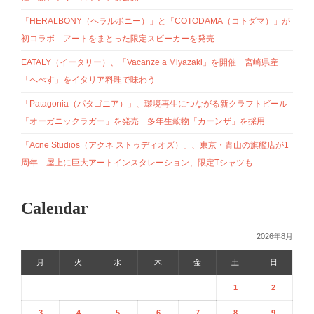
「HERALBONY（ヘラルボニー）」と「COTODAMA（コトダマ）」が
初コラボ アートをまとった限定スピーカーを発売
EATALY（イータリー）、「Vacanze a Miyazaki」を開催 宮崎県産
「へべす」をイタリア料理で味わう
「Patagonia（パタゴニア）」、環境再生につながる新クラフトビール
「オーガニックラガー」を発売 多年生穀物「カーンザ」を採用
「Acne Studios（アクネ ストゥディオズ）」、東京・青山の旗艦店が1
周年 屋上に巨大アートインスタレーション、限定Tシャツも
Calendar
2026年8月
月
火
水
木
金
土
日
1
2
3
4
5
6
7
8
9