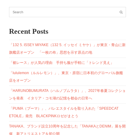
Recent Posts
「132 5. ISSEY MIYAKE（132 5. イッセイ ミヤケ）」が東京・青山に新
旗艦店オープン 「一枚の布」思想を示す原点の地
「裾レース」が人気の理由 手持ち服が手軽に「トレンド見え」
「lululemon（ルルレモン）」、東京・原宿に日本初のグローバル旗艦
店をオープン
「HARUNOBUMURATA（ハルノブムラタ）」、2027年春夏コレクショ
ンを発表 イタリア・コモ湖の記憶を都会の日常へ
「PUMA（プーマ）」、バレエスタイルを取り入れた「SPEEDCAT
ETOILE」発売 BLACKPINKロゼがまとう
TANAKA、ブランド設立10周年を記念した「TANAKAとDENIM」展を開
催 新アトリエストアを初公開