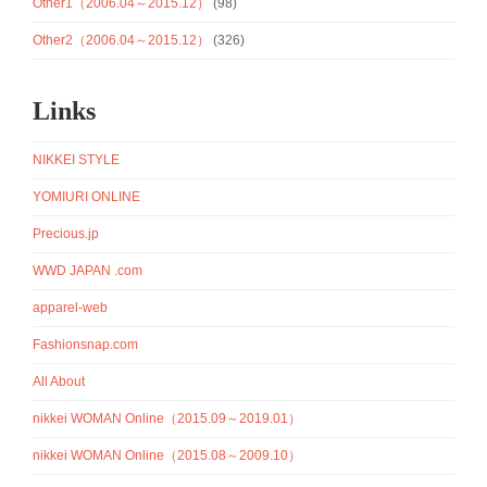
Other1（2006.04～2015.12）
(98)
Other2（2006.04～2015.12）
(326)
Links
NIKKEI STYLE
YOMIURI ONLINE
Precious.jp
WWD JAPAN .com
apparel-web
Fashionsnap.com
All About
nikkei WOMAN Online（2015.09～2019.01）
nikkei WOMAN Online（2015.08～2009.10）