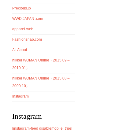
Precious.jp
WWD JAPAN .com
apparel-web
Fashionsnap.com
All About
nikkei WOMAN Online（2015.09～
2019.01）
nikkei WOMAN Online（2015.08～
2009.10）
Instagram
Instagram
[instagram-feed disablemobile=true]