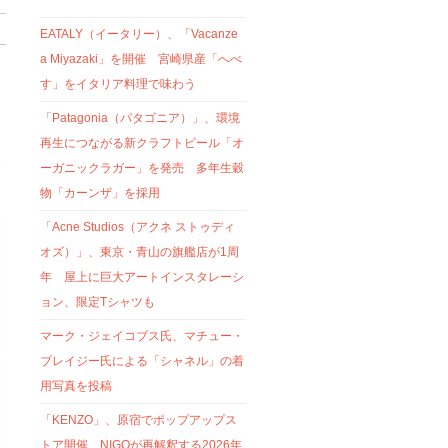
EATALY（イータリー）、「Vacanze
a Miyazaki」を開催 宮崎県産「へべ
す」をイタリア料理で味わう
「Patagonia（パタゴニア）」、環境
再生につながる新クラフトビール「オ
ーガニックラガー」を発売 多年生穀
物「カーンザ」を採用
「Acne Studios（アクネ ストゥディ
オズ）」、東京・青山の旗艦店が1周
年 屋上に巨大アートインスタレーシ
ョン、限定Tシャツも
マーク・ジェイコブス氏、マチュー・
ブレイジー氏による「シャネル」の着
用写真を投稿
「KENZO」、原宿でポップアップス
トア開催 NIGOが再解釈する2026年