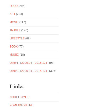
FOOD
(295)
ART
(223)
MOVIE
(117)
TRAVEL
(120)
LIFESTYLE
(69)
BOOK
(77)
MUSIC
(18)
Other1（2006.04～2015.12）
(98)
Other2（2006.04～2015.12）
(326)
Links
NIKKEI STYLE
YOMIURI ONLINE