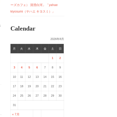
ーズカフェ） 清澄白河」「yahae
kiyosumi（ヤハエ キヨスミ）」
が
Calendar
2026年8月
月
火
水
木
金
土
日
1
2
3
4
5
6
7
8
9
10
11
12
13
14
15
16
17
18
19
20
21
22
23
24
25
26
27
28
29
30
31
« 7月