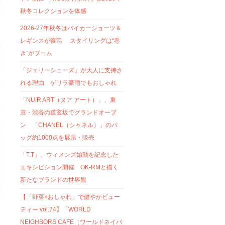
秋冬コレクションを体感
2026-27年秋冬はバイカーショーツ＆
レギンスが復活 スタイリングは“巻
き”がブーム
「ジェリーシューズ」が大人に支持さ
れる理由 ゲリラ豪雨でもおしゃれ
「NUIR ART（ヌア アート）」、東
京・渋谷の道玄坂でグランドオープ
ン 「CHANEL（シャネル）」のバ
ッグ約1000点を展示・販売
「T.T」、ウィメンズ始動を記念した
エキシビション開催 OK-RMと描く
新たなブランドの世界観
【「野菜×おしゃれ」で健やかビュー
ティー vol.74】「WORLD
NEIGHBORS CAFE（ワールドネイバ