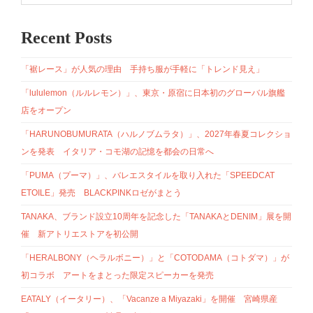
Recent Posts
「裾レース」が人気の理由 手持ち服が手軽に「トレンド見え」
「lululemon（ルルレモン）」、東京・原宿に日本初のグローバル旗艦
店をオープン
「HARUNOBUMURATA（ハルノブムラタ）」、2027年春夏コレクショ
ンを発表 イタリア・コモ湖の記憶を都会の日常へ
「PUMA（プーマ）」、バレエスタイルを取り入れた「SPEEDCAT
ETOILE」発売 BLACKPINKロゼがまとう
TANAKA、ブランド設立10周年を記念した「TANAKAとDENIM」展を開
催 新アトリエストアを初公開
「HERALBONY（ヘラルボニー）」と「COTODAMA（コトダマ）」が
初コラボ アートをまとった限定スピーカーを発売
EATALY（イータリー）、「Vacanze a Miyazaki」を開催 宮崎県産