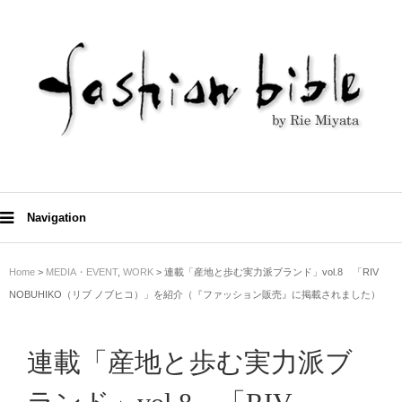
Navigation
Home
>
MEDIA・EVENT
,
WORK
> 連載「産地と歩む実力派ブランド」vol.8 「RIV
NOBUHIKO（リブ ノブヒコ）」を紹介（『ファッション販売』に掲載されました）
連載「産地と歩む実力派ブ