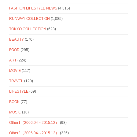
FASHION LIFESTYLE NEWS
(4,316)
RUNWAY COLLECTION
(1,085)
TOKYO COLLECTION
(623)
BEAUTY
(170)
FOOD
(295)
ART
(224)
MOVIE
(117)
TRAVEL
(120)
LIFESTYLE
(69)
BOOK
(77)
MUSIC
(18)
Other1（2006.04～2015.12）
(98)
Other2（2006.04～2015.12）
(326)