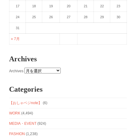
17
18
19
20
21
22
23
24
25
26
27
28
29
30
31
« 7月
Archives
Archives
Categories
【おしゃベジnote】
(6)
WORK
(4,494)
MEDIA・EVENT
(924)
FASHION
(1,238)