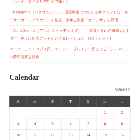
「へべす」をイタリア料理で味わう
「Patagonia（パタゴニア）」、環境再生につながる新クラフトビール
「オーガニックラガー」を発売 多年生穀物「カーンザ」を採用
「Acne Studios（アクネ ストゥディオズ）」、東京・青山の旗艦店が1
周年 屋上に巨大アートインスタレーション、限定Tシャツも
マーク・ジェイコブス氏、マチュー・ブレイジー氏による「シャネル」
の着用写真を投稿
Calendar
2026年8月
月
火
水
木
金
土
日
1
2
3
4
5
6
7
8
9
10
11
12
13
14
15
16