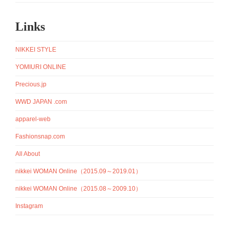
Links
NIKKEI STYLE
YOMIURI ONLINE
Precious.jp
WWD JAPAN .com
apparel-web
Fashionsnap.com
All About
nikkei WOMAN Online（2015.09～2019.01）
nikkei WOMAN Online（2015.08～2009.10）
Instagram