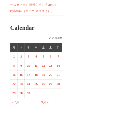
ーズカフェ） 清澄白河」「yahae
kiyosumi（ヤハエ キヨスミ）」
Calendar
2022年8月
月
火
水
木
金
土
日
1
2
3
4
5
6
7
8
9
10
11
12
13
14
15
16
17
18
19
20
21
22
23
24
25
26
27
28
29
30
31
« 7月
9月 »