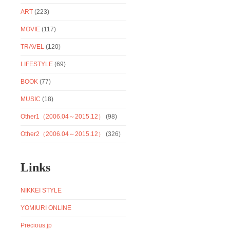
ART
(223)
MOVIE
(117)
TRAVEL
(120)
LIFESTYLE
(69)
BOOK
(77)
MUSIC
(18)
Other1（2006.04～2015.12）
(98)
Other2（2006.04～2015.12）
(326)
Links
NIKKEI STYLE
YOMIURI ONLINE
Precious.jp