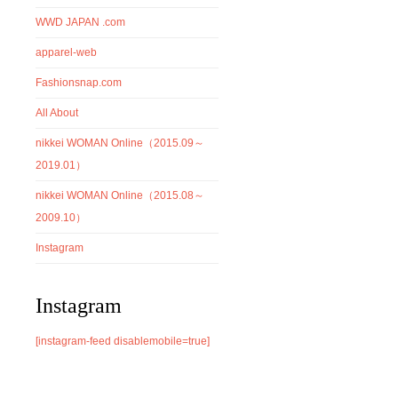
WWD JAPAN .com
apparel-web
Fashionsnap.com
All About
nikkei WOMAN Online（2015.09～
2019.01）
nikkei WOMAN Online（2015.08～
2009.10）
Instagram
Instagram
[instagram-feed disablemobile=true]