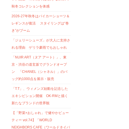
秋冬コレクションを体感
2026-27年秋冬はバイカーショーツ＆
レギンスが復活 スタイリングは“巻
き”がブーム
「ジェリーシューズ」が大人に支持さ
れる理由 ゲリラ豪雨でもおしゃれ
「NUIR ART（ヌア アート）」、東
京・渋谷の道玄坂でグランドオープ
ン 「CHANEL（シャネル）」のバ
ッグ約1000点を展示・販売
「T.T」、ウィメンズ始動を記念した
エキシビション開催 OK-RMと描く
新たなブランドの世界観
【「野菜×おしゃれ」で健やかビュー
ティー vol.74】「WORLD
NEIGHBORS CAFE（ワールドネイバ