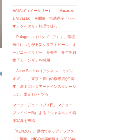
EATALY（イータリー）、「Vacanze
a Miyazaki」を開催 宮崎県産「へべ
す」をイタリア料理で味わう
「Patagonia（パタゴニア）」、環境
再生につながる新クラフトビール「オ
ーガニックラガー」を発売 多年生穀
物「カーンザ」を採用
「Acne Studios（アクネ ストゥディ
制
オズ）」、東京・青山の旗艦店が1周
年 屋上に巨大アートインスタレーシ
ョン、限定Tシャツも
マーク・ジェイコブス氏、マチュー・
ブレイジー氏による「シャネル」の着
用写真を投稿
「KENZO」、原宿でポップアップス
トア開催 NIGOが再解釈する2026年