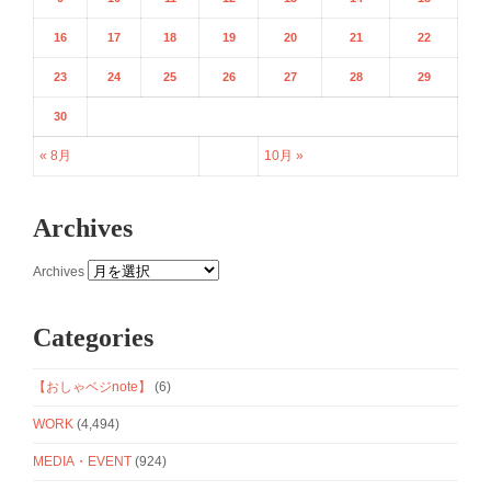
16
17
18
19
20
21
22
23
24
25
26
27
28
29
30
« 8月
10月 »
Archives
Archives
Categories
【おしゃベジnote】
(6)
WORK
(4,494)
MEDIA・EVENT
(924)