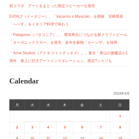
初コラボ アートをまとった限定スピーカーを発売
EATALY（イータリー）、「Vacanze a Miyazaki」を開催 宮崎県産
「へべす」をイタリア料理で味わう
「Patagonia（パタゴニア）」、環境再生につながる新クラフトビール
「オーガニックラガー」を発売 多年生穀物「カーンザ」を採用
「Acne Studios（アクネ ストゥディオズ）」、東京・青山の旗艦店が1
周年 屋上に巨大アートインスタレーション、限定Tシャツも
Calendar
2024年9月
月
火
水
木
金
土
日
1
2
3
4
5
6
7
8
9
10
11
12
13
14
15