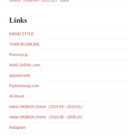
Other2（2006.04～2015.12）
(326)
Links
NIKKEI STYLE
YOMIURI ONLINE
Precious.jp
WWD JAPAN .com
apparel-web
Fashionsnap.com
All About
nikkei WOMAN Online（2015.09～2019.01）
nikkei WOMAN Online（2015.08～2009.10）
Instagram