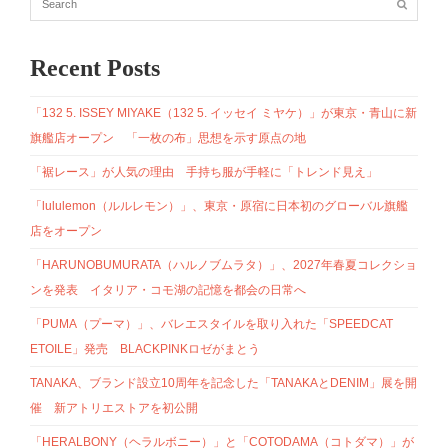
Recent Posts
「132 5. ISSEY MIYAKE（132 5. イッセイ ミヤケ）」が東京・青山に新
旗艦店オープン 「一枚の布」思想を示す原点の地
「裾レース」が人気の理由 手持ち服が手軽に「トレンド見え」
「lululemon（ルルレモン）」、東京・原宿に日本初のグローバル旗艦
店をオープン
「HARUNOBUMURATA（ハルノブムラタ）」、2027年春夏コレクショ
ンを発表 イタリア・コモ湖の記憶を都会の日常へ
「PUMA（プーマ）」、バレエスタイルを取り入れた「SPEEDCAT
ETOILE」発売 BLACKPINKロゼがまとう
TANAKA、ブランド設立10周年を記念した「TANAKAとDENIM」展を開
催 新アトリエストアを初公開
「HERALBONY（ヘラルボニー）」と「COTODAMA（コトダマ）」が