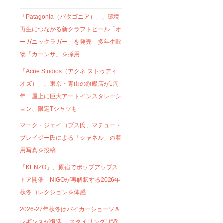
「Patagonia（パタゴニア）」、環境
再生につながる新クラフトビール「オ
ーガニックラガー」を発売 多年生穀
物「カーンザ」を採用
「Acne Studios（アクネ ストゥディ
オズ）」、東京・青山の旗艦店が1周
年 屋上に巨大アートインスタレーシ
ョン、限定Tシャツも
マーク・ジェイコブス氏、マチュー・
ブレイジー氏による「シャネル」の着
用写真を投稿
「KENZO」、原宿でポップアップス
トア開催 NIGOが再解釈する2026年
秋冬コレクションを体感
2026-27年秋冬はバイカーショーツ＆
レギンスが復活 スタイリングは“巻