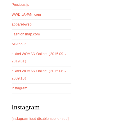
Precious.jp
WWD JAPAN .com
apparel-web
Fashionsnap.com
All About
nikkei WOMAN Online（2015.09～
2019.01）
nikkei WOMAN Online（2015.08～
2009.10）
Instagram
Instagram
[instagram-feed disablemobile=true]