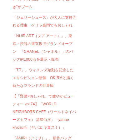
き”がブーム
「ジェリーシューズ」が大人に支持さ
れる理由 ゲリラ豪雨でもおしゃれ
「NUIR ART（ヌア アート）」、東
京・渋谷の道玄坂でグランドオープ
ン 「CHANEL（シャネル）」のバ
ッグ約1000点を展示・販売
「T.T」、ウィメンズ始動を記念した
エキシビション開催 OK-RMと描く
新たなブランドの世界観
【「野菜×おしゃれ」で健やかビュー
ティー vol.74】「WORLD
NEIGHBORS CAFE（ワールドネイバ
ーズカフェ） 清澄白河」「yahae
kiyosumi（ヤハエ キヨスミ）」
「AMIRI（アミリ）」、新作バッグ