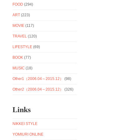
FOOD
(294)
ART
(223)
MOVIE
(117)
TRAVEL
(120)
LIFESTYLE
(69)
BOOK
(77)
MUSIC
(18)
Other1（2006.04～2015.12）
(98)
Other2（2006.04～2015.12）
(326)
Links
NIKKEI STYLE
YOMIURI ONLINE