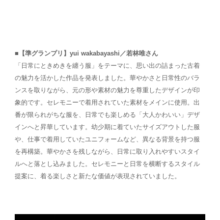
■【準グランプリ】yui wakabayashi／若林唯さん
「日常にときめきを纏う服」をテーマに、思い出の詰まった古着
の魅力を活かした作品を発表しました。華やかさと日常性のバラ
ンスを取りながら、元の形や素材の魅力を尊重したデザインが印
象的です。セレモニーで着用されていた素材をメインに使用。出
番が限られがちな服を、日常でも楽しめる「大人かわいい」デザ
インへと昇華しています。幼少期に着ていたサイズアウトした服
や、仕事で着用していたユニフォームなど、異なる背景を持つ服
を再構築。華やかさを残しながら、日常に取り入れやすいスタイ
ルへと落とし込みました。セレモニーと日常を横断するスタイル
提案に、着る楽しさと新たな価値が表現されていました。