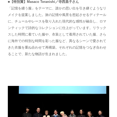
■【特別賞】Masaco Teranishi／寺西昌子さん
「記憶を纏う服」をテーマに、誰かの思い出を引き継ぐようなリ
メイクを提案しました。旅の記憶や風景を想起させるディテール
に、チュールやレースを取り入れた現代的な感性が融合し、ロマ
ンティックで詩的なコレクションに仕上がっています。リラック
スした時間に着ていた服や、衣装として着用されていた服、さら
に海外での特別な時間を彩った服など、異なるシーンで愛されて
きた衣服を重ね合わせて再構築。それぞれの記憶をつなぎ合わせ
ることで、新たな物語が生まれました。