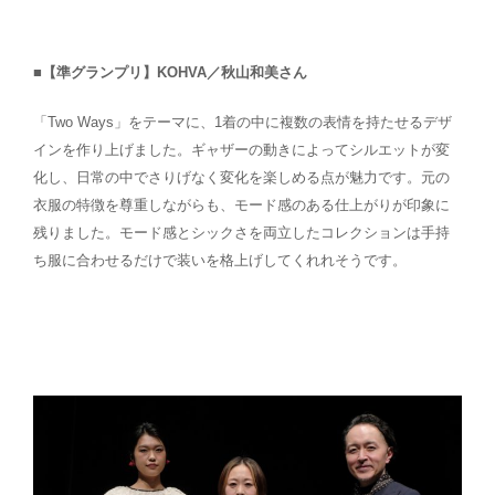
■【準グランプリ】KOHVA／秋山和美さん
「Two Ways」をテーマに、1着の中に複数の表情を持たせるデザ
インを作り上げました。ギャザーの動きによってシルエットが変
化し、日常の中でさりげなく変化を楽しめる点が魅力です。元の
衣服の特徴を尊重しながらも、モード感のある仕上がりが印象に
残りました。モード感とシックさを両立したコレクションは手持
ち服に合わせるだけで装いを格上げしてくれれそうです。