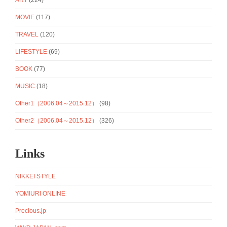
ART
(224)
MOVIE
(117)
TRAVEL
(120)
LIFESTYLE
(69)
BOOK
(77)
MUSIC
(18)
Other1（2006.04～2015.12）
(98)
Other2（2006.04～2015.12）
(326)
Links
NIKKEI STYLE
YOMIURI ONLINE
Precious.jp