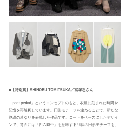
■【特別賞】SHINOBU TOMITSUKA／冨塚忍さん
「post period」というコンセプトのもと、衣服に刻まれた時間や
記憶を再解釈しています。円形モチーフを連ねることで、新たな
物語の連なりを表現した作品です。コートをベースにしたデザイ
ンで、背面には「四六時中」を意味する46個の円形モチーフを、