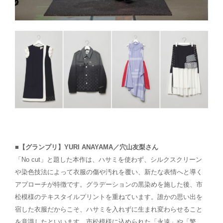
■【グランプリ】YURI ANAYAMA／穴山友梨さん
「No cut」と題した本作は、ハサミを使わず、シルクスクリーン
や染色技法によって衣服の傷や汚れを覆い、新たな表情へと導く
アプローチが特徴です。グラデーションの黒染めを施した後、市
松模様のテキスタイルプリントを重ねています。誰かの思い出を
宿した衣服だからこそ、ハサミを入れずに生まれ変わらせること
を意識したといいます。市松模様に込められた「永遠」や「繁