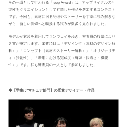
その一環として行われる「roop Award」は、アップサイクルの可
能性をクリエイションとして昇華した作品を選出するコンテスト
です。今回も、素材に宿る記憶やストーリーを丁寧に読み解きな
がら、新しい価値へと転換する試みが数多く見られました。
モデルが衣装を着用してランウェイを歩き、審査員の投票により
各賞が決定します。審査項目は「デザイン性（素材のデザイン解
釈）」「コンセプト（素材のストーリー解釈）」「オリジナリテ
ィ（独創性）」「着用における完成度（縫製・快適さ・機能
性）」です。私も審査員の一人として参加しました。
◆【学生/アマチュア部門】の受賞デザイナー・作品