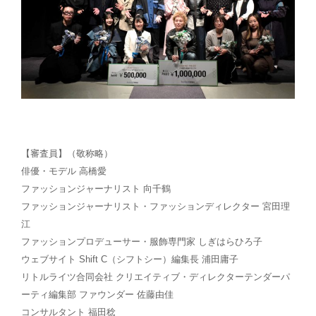
【審査員】（敬称略）
俳優・モデル 高橋愛
ファッションジャーナリスト 向千鶴
ファッションジャーナリスト・ファッションディレクター 宮田理
江
ファッションプロデューサー・服飾専門家 しぎはらひろ子
ウェブサイト Shift C（シフトシー）編集長 浦田庸子
リトルライツ合同会社 クリエイティブ・ディレクターテンダーパ
ーティ編集部 ファウンダー 佐藤由佳
コンサルタント 福田稔