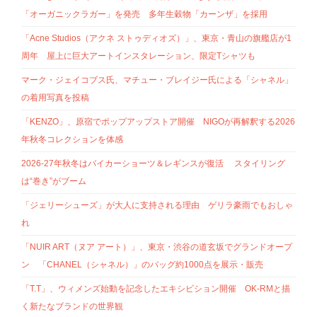
「オーガニックラガー」を発売 多年生穀物「カーンザ」を採用
「Acne Studios（アクネ ストゥディオズ）」、東京・青山の旗艦店が1
周年 屋上に巨大アートインスタレーション、限定Tシャツも
マーク・ジェイコブス氏、マチュー・ブレイジー氏による「シャネル」
の着用写真を投稿
「KENZO」、原宿でポップアップストア開催 NIGOが再解釈する2026
年秋冬コレクションを体感
2026-27年秋冬はバイカーショーツ＆レギンスが復活 スタイリング
は“巻き”がブーム
「ジェリーシューズ」が大人に支持される理由 ゲリラ豪雨でもおしゃ
れ
「NUIR ART（ヌア アート）」、東京・渋谷の道玄坂でグランドオープ
ン 「CHANEL（シャネル）」のバッグ約1000点を展示・販売
「T.T」、ウィメンズ始動を記念したエキシビション開催 OK-RMと描
く新たなブランドの世界観