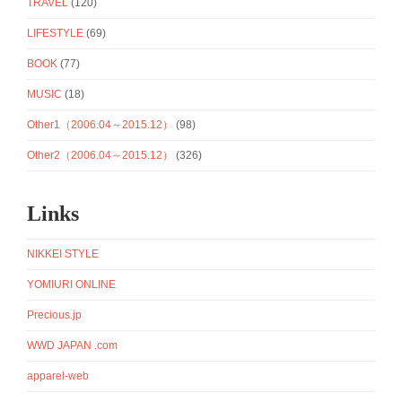
TRAVEL
(120)
LIFESTYLE
(69)
BOOK
(77)
MUSIC
(18)
Other1（2006.04～2015.12）
(98)
Other2（2006.04～2015.12）
(326)
Links
NIKKEI STYLE
YOMIURI ONLINE
Precious.jp
WWD JAPAN .com
apparel-web