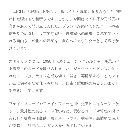
「UJOH」の根幹にあるのは、服づくりと真摯に向き合うことで培
われた理知的な精密さです。しかし、今回はその秩序や完成度の
高さをあえて問い直しました。ブランドが築いてきたコードや確
信を見つめ直し、反抗的な匂い、再構築への欲求、直感的でいら
れる自由さ、変化への渇望を、自らへのカウンターとして投げか
けています。
スタイリングには、1990年代のミュージックカルチャーを思わせ
る着崩しのムードを取り入れました。ジャケットやドレスに配さ
れたジップは、ラインを断ち切り、開き、再構築することでフォ
ルムに偶発的な変化をもたらし、自由で躍動感のあるシルエット
を描き出しています。
フェイクスエードやフェイクファーを用いたアビエイタージャケ
ット、意外性のあるレース使いなど、異なるコードや質感を掛け
合わせた提案も印象的。端正さとラフさ、構築性と感情的な表現
が交錯し、独自のエレガンスを生み出しています。