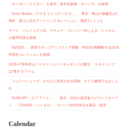
「オーガニックラガー」を発売 多年生穀物「カーンザ」を採用
「Acne Studios（アクネ ストゥディオズ）」、東京・青山の旗艦店が1
周年 屋上に巨大アートインスタレーション、限定Tシャツも
マーク・ジェイコブス氏、マチュー・ブレイジー氏による「シャネル」
の着用写真を投稿
「KENZO」、原宿でポップアップストア開催 NIGOが再解釈する2026
年秋冬コレクションを体感
2026-27年秋冬はバイカーショーツ＆レギンスが復活 スタイリング
は“巻き”がブーム
「ジェリーシューズ」が大人に支持される理由 ゲリラ豪雨でもおしゃ
れ
「NUIR ART（ヌア アート）」、東京・渋谷の道玄坂でグランドオープ
ン 「CHANEL（シャネル）」のバッグ約1000点を展示・販売
Calendar