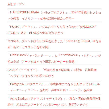
店をオープン
「HARUNOBUMURATA（ハルノブムラタ）」、2027年春夏コレクショ
ンを発表 イタリア・コモ湖の記憶を都会の日常へ
「PUMA（プーマ）」、バレエスタイルを取り入れた「SPEEDCAT
ETOILE」発売 BLACKPINKロゼがまとう
TANAKA、ブランド設立10周年を記念した「TANAKAとDENIM」展を開
催 新アトリエストアを初公開
「HERALBONY（ヘラルボニー）」と「COTODAMA（コトダマ）」が
初コラボ アートをまとった限定スピーカーを発売
EATALY（イータリー）、「Vacanze a Miyazaki」を開催 宮崎県産
「へべす」をイタリア料理で味わう
「Patagonia（パタゴニア）」、環境再生につながる新クラフトビール
「オーガニックラガー」を発売 多年生穀物「カーンザ」を採用
「Acne Studios（アクネ ストゥディオズ）」、東京・青山の旗艦店が1
周年 屋上に巨大アートインスタレーション、限定Tシャツも