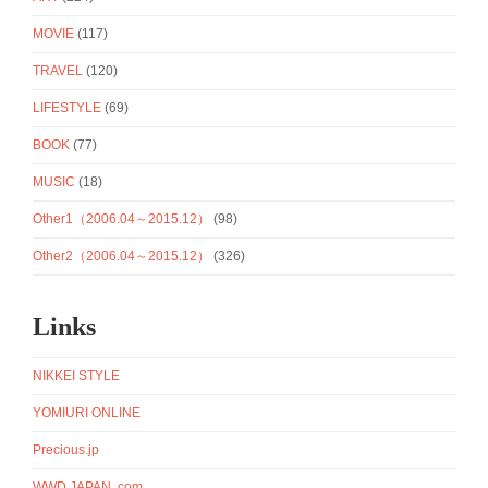
MOVIE
(117)
TRAVEL
(120)
LIFESTYLE
(69)
BOOK
(77)
MUSIC
(18)
Other1（2006.04～2015.12）
(98)
Other2（2006.04～2015.12）
(326)
Links
NIKKEI STYLE
YOMIURI ONLINE
Precious.jp
WWD JAPAN .com