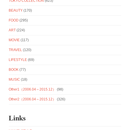
TOKYO COLLECTION
(623)
BEAUTY
(170)
FOOD
(295)
ART
(224)
MOVIE
(117)
TRAVEL
(120)
LIFESTYLE
(69)
BOOK
(77)
MUSIC
(18)
Other1（2006.04～2015.12）
(98)
Other2（2006.04～2015.12）
(326)
Links