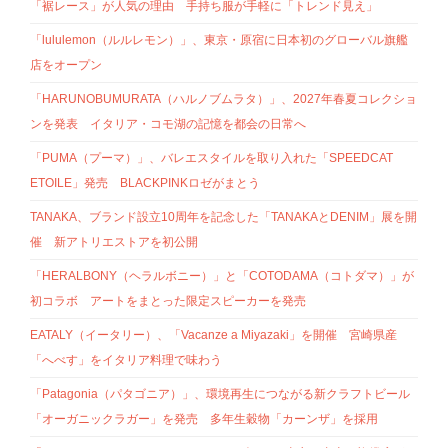
「裾レース」が人気の理由 手持ち服が手軽に「トレンド見え」
「lululemon（ルルレモン）」、東京・原宿に日本初のグローバル旗艦
店をオープン
「HARUNOBUMURATA（ハルノブムラタ）」、2027年春夏コレクショ
ンを発表 イタリア・コモ湖の記憶を都会の日常へ
「PUMA（プーマ）」、バレエスタイルを取り入れた「SPEEDCAT
ETOILE」発売 BLACKPINKロゼがまとう
TANAKA、ブランド設立10周年を記念した「TANAKAとDENIM」展を開
催 新アトリエストアを初公開
「HERALBONY（ヘラルボニー）」と「COTODAMA（コトダマ）」が
初コラボ アートをまとった限定スピーカーを発売
EATALY（イータリー）、「Vacanze a Miyazaki」を開催 宮崎県産
「へべす」をイタリア料理で味わう
「Patagonia（パタゴニア）」、環境再生につながる新クラフトビール
「オーガニックラガー」を発売 多年生穀物「カーンザ」を採用