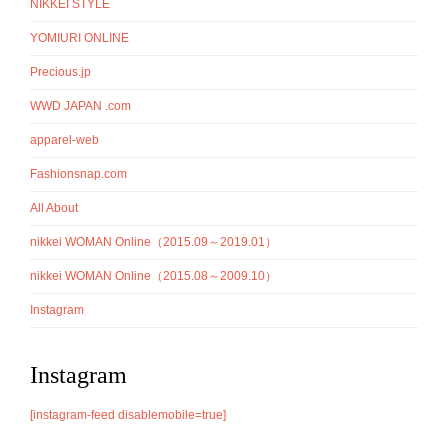
NIKKEI STYLE
YOMIURI ONLINE
Precious.jp
WWD JAPAN .com
apparel-web
Fashionsnap.com
All About
nikkei WOMAN Online（2015.09～2019.01）
nikkei WOMAN Online（2015.08～2009.10）
Instagram
Instagram
[instagram-feed disablemobile=true]