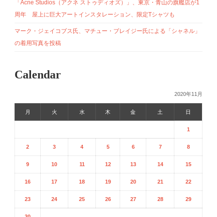
「Acne Studios（アクネ ストゥディオズ）」、東京・青山の旗艦店が1
周年 屋上に巨大アートインスタレーション、限定Tシャツも
マーク・ジェイコブス氏、マチュー・ブレイジー氏による「シャネル」
の着用写真を投稿
Calendar
2020年11月
月
火
水
木
金
土
日
1
2
3
4
5
6
7
8
9
10
11
12
13
14
15
16
17
18
19
20
21
22
23
24
25
26
27
28
29
30