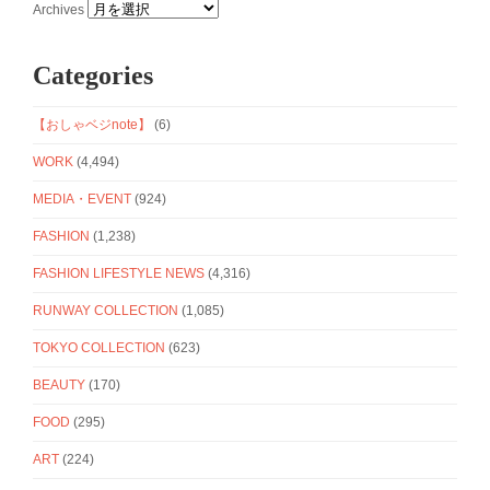
Archives
Categories
【おしゃベジnote】
(6)
WORK
(4,494)
MEDIA・EVENT
(924)
FASHION
(1,238)
FASHION LIFESTYLE NEWS
(4,316)
RUNWAY COLLECTION
(1,085)
TOKYO COLLECTION
(623)
BEAUTY
(170)
FOOD
(295)
ART
(224)