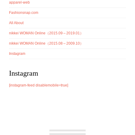
apparel-web
Fashionsnap.com
All About
nikkei WOMAN Online（2015.09～2019.01）
nikkei WOMAN Online（2015.08～2009.10）
Instagram
Instagram
[instagram-feed disablemobile=true]