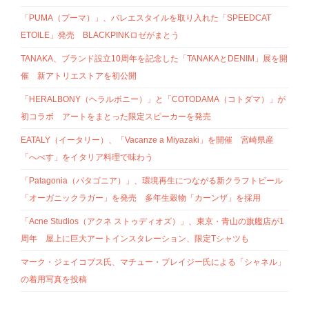
「PUMA（プーマ）」、バレエスタイルを取り入れた「SPEEDCAT
ETOILE」発売 BLACKPINKロゼがまとう
TANAKA、ブランド設立10周年を記念した「TANAKAとDENIM」展を開
催 新アトリエストアを初公開
「HERALBONY（ヘラルボニー）」と「COTODAMA（コトダマ）」が
初コラボ アートをまとった限定スピーカーを発売
EATALY（イータリー）、「Vacanze a Miyazaki」を開催 宮崎県産
「へべす」をイタリア料理で味わう
「Patagonia（パタゴニア）」、環境再生につながる新クラフトビール
「オーガニックラガー」を発売 多年生穀物「カーンザ」を採用
「Acne Studios（アクネ ストゥディオズ）」、東京・青山の旗艦店が1
周年 屋上に巨大アートインスタレーション、限定Tシャツも
マーク・ジェイコブス氏、マチュー・ブレイジー氏による「シャネル」
の着用写真を投稿