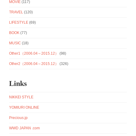
MOVIE
(117)
TRAVEL
(120)
LIFESTYLE
(69)
BOOK
(77)
MUSIC
(18)
Other1（2006.04～2015.12）
(98)
Other2（2006.04～2015.12）
(326)
Links
NIKKEI STYLE
YOMIURI ONLINE
Precious.jp
WWD JAPAN .com