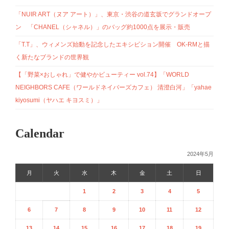
「NUIR ART（ヌア アート）」、東京・渋谷の道玄坂でグランドオープ
ン 「CHANEL（シャネル）」のバッグ約1000点を展示・販売
「T.T」、ウィメンズ始動を記念したエキシビション開催 OK-RMと描
く新たなブランドの世界観
【「野菜×おしゃれ」で健やかビューティー vol.74】「WORLD
NEIGHBORS CAFE（ワールドネイバーズカフェ） 清澄白河」「yahae
kiyosumi（ヤハエ キヨスミ）」
Calendar
2024年5月
月
火
水
木
金
土
日
1
2
3
4
5
6
7
8
9
10
11
12
13
14
15
16
17
18
19