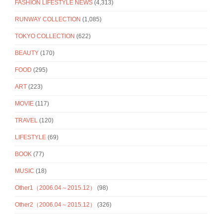
FASHION LIFESTYLE NEWS
(4,313)
RUNWAY COLLECTION
(1,085)
TOKYO COLLECTION
(622)
BEAUTY
(170)
FOOD
(295)
ART
(223)
MOVIE
(117)
TRAVEL
(120)
LIFESTYLE
(69)
BOOK
(77)
MUSIC
(18)
Other1（2006.04～2015.12）
(98)
Other2（2006.04～2015.12）
(326)