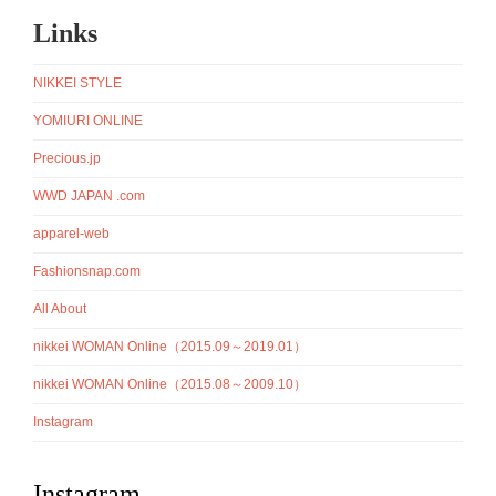
Links
NIKKEI STYLE
YOMIURI ONLINE
Precious.jp
WWD JAPAN .com
apparel-web
Fashionsnap.com
All About
nikkei WOMAN Online（2015.09～2019.01）
nikkei WOMAN Online（2015.08～2009.10）
Instagram
Instagram