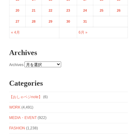
20
21
22
23
24
25
26
27
28
29
30
31
« 4月
6月 »
Archives
Archives
Categories
【おしゃベジnote】
(6)
WORK
(4,491)
MEDIA・EVENT
(922)
FASHION
(1,238)