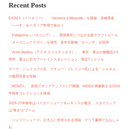
Recent Posts
EATALY（イータリー）、「Vacanze a Miyazaki」を開催 宮崎県産
「へべす」をイタリア料理で味わう
「Patagonia（パタゴニア）」、環境再生につながる新クラフトビール
「オーガニックラガー」を発売 多年生穀物「カーンザ」を採用
「Acne Studios（アクネ ストゥディオズ）」、東京・青山の旗艦店が1
周年 屋上に巨大アートインスタレーション、限定Tシャツも
マーク・ジェイコブス氏、マチュー・ブレイジー氏による「シャネル」
の着用写真を投稿
「KENZO」、原宿でポップアップストア開催 NIGOが再解釈する2026
年秋冬コレクションを体感
2026-27年秋冬はバイカーショーツ＆レギンスが復活 スタイリング
は“巻き”がブーム
「ジェリーシューズ」が大人に支持される理由 ゲリラ豪雨でもおしゃ
れ