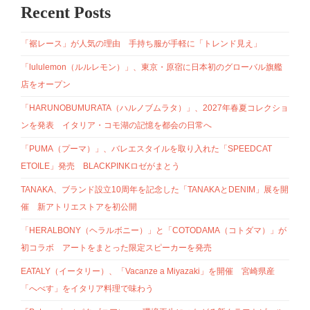
Recent Posts
「裾レース」が人気の理由 手持ち服が手軽に「トレンド見え」
「lululemon（ルルレモン）」、東京・原宿に日本初のグローバル旗艦
店をオープン
「HARUNOBUMURATA（ハルノブムラタ）」、2027年春夏コレクショ
ンを発表 イタリア・コモ湖の記憶を都会の日常へ
「PUMA（プーマ）」、バレエスタイルを取り入れた「SPEEDCAT
ETOILE」発売 BLACKPINKロゼがまとう
TANAKA、ブランド設立10周年を記念した「TANAKAとDENIM」展を開
催 新アトリエストアを初公開
「HERALBONY（ヘラルボニー）」と「COTODAMA（コトダマ）」が
初コラボ アートをまとった限定スピーカーを発売
EATALY（イータリー）、「Vacanze a Miyazaki」を開催 宮崎県産
「へべす」をイタリア料理で味わう