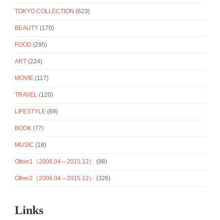
TOKYO COLLECTION
(623)
BEAUTY
(170)
FOOD
(295)
ART
(224)
MOVIE
(117)
TRAVEL
(120)
LIFESTYLE
(69)
BOOK
(77)
MUSIC
(18)
Other1（2006.04～2015.12）
(98)
Other2（2006.04～2015.12）
(326)
Links