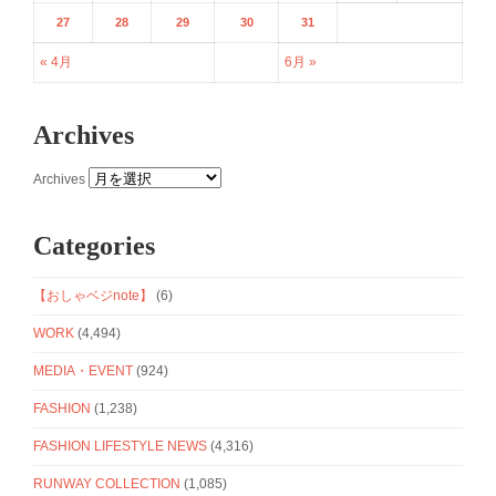
27
28
29
30
31
« 4月
6月 »
Archives
Archives
Categories
【おしゃベジnote】
(6)
WORK
(4,494)
MEDIA・EVENT
(924)
FASHION
(1,238)
FASHION LIFESTYLE NEWS
(4,316)
RUNWAY COLLECTION
(1,085)