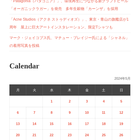
「Patagonia（パタゴニア）」、環境再生につながる新クラフトビール
「オーガニックラガー」を発売 多年生穀物「カーンザ」を採用
「Acne Studios（アクネ ストゥディオズ）」、東京・青山の旗艦店が1
周年 屋上に巨大アートインスタレーション、限定Tシャツも
マーク・ジェイコブス氏、マチュー・ブレイジー氏による「シャネル」
の着用写真を投稿
Calendar
2024年5月
月
火
水
木
金
土
日
1
2
3
4
5
6
7
8
9
10
11
12
13
14
15
16
17
18
19
20
21
22
23
24
25
26