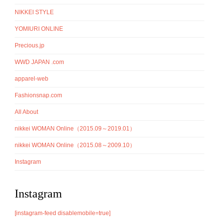
NIKKEI STYLE
YOMIURI ONLINE
Precious.jp
WWD JAPAN .com
apparel-web
Fashionsnap.com
All About
nikkei WOMAN Online（2015.09～2019.01）
nikkei WOMAN Online（2015.08～2009.10）
Instagram
Instagram
[instagram-feed disablemobile=true]